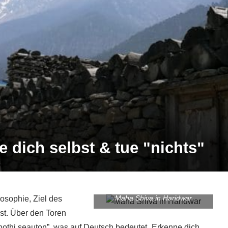
 dich selbst & tue "nichts"
Maha Shiva in Haridwar
losophie, Ziel des
bst. Über den Toren
nothi seauton”, was auf Deutsch bedeutet „Erkenne dich