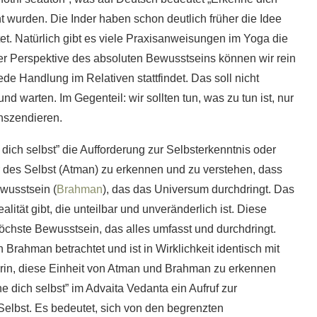
cht wurden. Die Inder haben schon deutlich früher die Idee
et. Natürlich gibt es viele Praxisanweisungen im Yoga die
 der Perspektive des absoluten Bewusstseins können wir rein
ede Handlung im Relativen stattfindet. Das soll nicht
d warten. Im Gegenteil: wir sollten tun, was zu tun ist, nur
nszendieren.
dich selbst” die Aufforderung zur Selbsterkenntnis oder
r des Selbst (Atman) zu erkennen und zu verstehen, dass
ewusstsein (
Brahman
), das das Universum durchdringt. Das
lität gibt, die unteilbar und unveränderlich ist. Diese
höchste Bewusstsein, das alles umfasst und durchdringt.
n Brahman betrachtet und ist in Wirklichkeit identisch mit
rin, diese Einheit von Atman und Brahman zu erkennen
e dich selbst” im Advaita Vedanta ein Aufruf zur
elbst. Es bedeutet, sich von den begrenzten