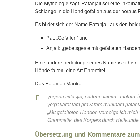
Die Mythologie sagt, Patanjali sei eine Inkarn
Schlange in die Hand gefallen aus der heraus Pa
Es bildet sich der Name Patanjali aus den beid
Pat: „Gefallen“ und
Anjali: „gebetsgeste mit gefalteten Händen
Eine andere herleitung seines Namens scheint a
Hände falten, eine Art Ehrentitel.
Das Patanjali Mantra:
yogena cittasya, padena vācāṃ, malaṃ ś
yo’pākarot taṃ pravaraṃ munīnāṃ patañjal
„Mit gefalteten Händen verneige ich mich 
Grammatik, des Körpers durch Heilkunde b
Übersetzung und Kommentare zum