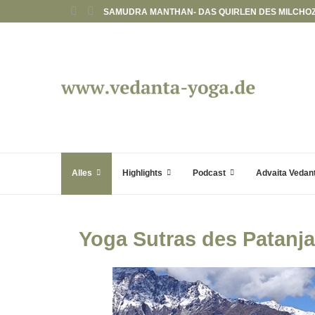
SAMUDRA MANTHAN- DAS QUIRLEN DES MILCHO
Alles
Highlights
Podcast
Advaita Vedan
Alle Beiträge in chronologischer Reihenfolge
Karma Yoga – Weg des selbstlosen Handelns
Mantra – Klänge wie Zauber
Meditation – Praxis der Innenschau und Versenkung
Yoga Sutras des Patanjal