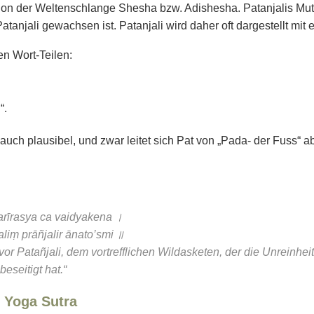
ation der Weltenschlange Shesha bzw. Adishesha. Patanjalis Mut
tanjali gewachsen ist. Patanjali wird daher oft dargestellt mit
en Wort-Teilen:
“.
uch plausibel, und zwar leitet sich Pat von „Pada- der Fuss“ ab
arīrasya ca vaidyakena ।
iṃ prāñjalir ānato’smi ॥
vor Patañjali, dem vortrefflichen Wildasketen, der die Unreinhe
eseitigt hat.“
 Yoga Sutra