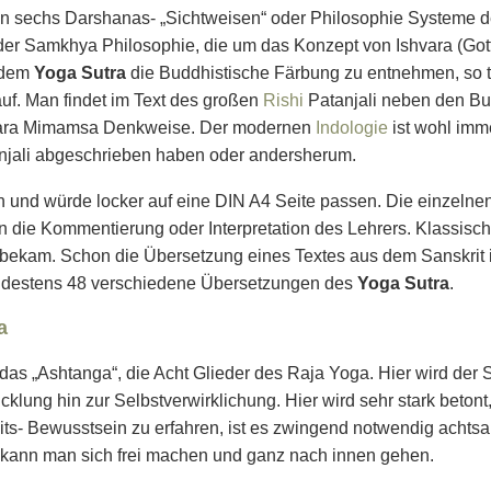
en sechs Darshanas- „Sichtweisen“ oder Philosophie Systeme 
 der Samkhya Philosophie, die um das Konzept von Ishvara (Go
t dem
Yoga Sutra
die Buddhistische Färbung zu entnehmen, so t
auf. Man findet im Text des großen
Rishi
Patanjali neben den Bu
ttara Mimamsa Denkweise. Der modernen
Indologie
ist wohl imm
anjali abgeschrieben haben oder andersherum.
n und würde locker auf eine DIN A4 Seite passen. Die einzelnen
nn die Kommentierung oder Interpretation des Lehrers. Klassis
t bekam. Schon die Übersetzung eines Textes aus dem Sanskrit is
indestens 48 verschiedene Übersetzungen des
Yoga Sutra
.
a
 das „Ashtanga“, die Acht Glieder des Raja Yoga. Hier wird der 
cklung hin zur Selbstverwirklichung. Hier wird sehr stark betont
its- Bewusstsein zu erfahren, ist es zwingend notwendig achtsa
kann man sich frei machen und ganz nach innen gehen.