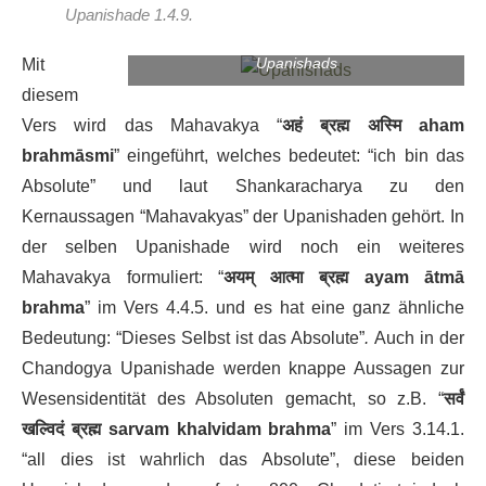
Upanishade 1.4.9.
Upanishads
Mit
diesem
Vers wird das Mahavakya “
अहं ब्रह्म अस्मि
aham
brahmāsmi
” eingeführt, welches bedeutet: “ich bin das
Absolute” und laut Shankaracharya zu den
Kernaussagen “Mahavakyas” der Upanishaden gehört. In
der selben Upanishade wird noch ein weiteres
Mahavakya formuliert: “
अयम् आत्मा ब्रह्म
ayam ātmā
brahma
” im Vers 4.4.5. und es hat eine ganz ähnliche
Bedeutung: “Dieses Selbst ist das Absolute”
.
Auch in der
Chandogya Upanishade werden knappe Aussagen zur
Wesensidentität des Absoluten gemacht, so z.B. “
सर्वं
खल्विदं ब्रह्म
sarvam khalvidam brahma
” im Vers 3.14.1.
“all dies ist wahrlich das Absolute”, diese beiden