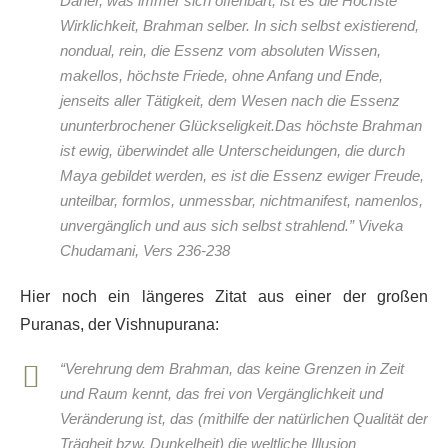
Daher, was immer sich offenbart, ist es die Höchste
Wirklichkeit, Brahman selber. In sich selbst existierend,
nondual, rein, die Essenz vom absoluten Wissen,
makellos, höchste Friede, ohne Anfang und Ende,
jenseits aller Tätigkeit, dem Wesen nach die Essenz
ununterbrochener Glückseligkeit.Das höchste Brahman
ist ewig, überwindet alle Unterscheidungen, die durch
Maya gebildet werden, es ist die Essenz ewiger Freude,
unteilbar, formlos, unmessbar, nichtmanifest, namenlos,
unvergänglich und aus sich selbst strahlend.” Viveka
Chudamani, Vers 236-238
Hier noch ein längeres Zitat aus einer der großen
Puranas, der Vishnupurana:
“Verehrung dem Brahman, das keine Grenzen in Zeit
und Raum kennt, das frei von Vergänglichkeit und
Veränderung ist, das
(mithilfe der natürlichen Qualität der
Trägheit bzw.
Dunkelheit) die weltliche Illusion