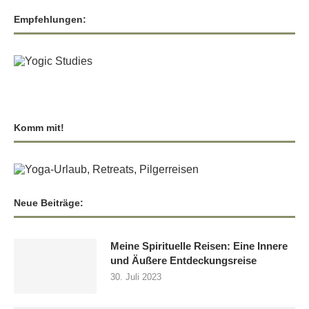
Empfehlungen:
Chakra Arbeit – Chakras und die Gunas
Interview mit Swami Atma (Atmaswaruparamananda
Saraswati)
Swatmaramas Hatha Yoga Pradipika- einige Hintergründe
Komm mit!
Vortrag über Tantra, Prana & Chakra
Energie Meditation zur Chakra Aktivierung
Neue Beiträge:
Nadi Harmonisierungs Meditation – Geistige
Wechselatmung
Meine Spirituelle Reisen: Eine Innere
und Äußere Entdeckungsreise
einfache Chakra Meditation Anleitung
30. Juli 2023