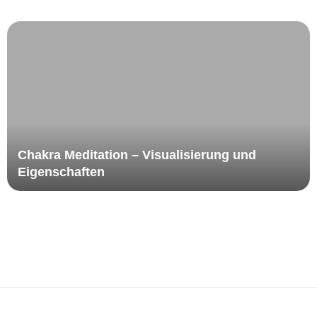
Wie Jnaneshwara die Kundalini beschrieb
Chakra-Entspannung zur Aktivierung
einfache Wurzelchakra Meditation – Muladhara Chakra
Chakra Meditation – Visualisierung und Eigenschaften
Chakra Meditation – Visualisierung und
Chakra Arbeit – über die Eigenschaften der Chakras
Eigenschaften
über die Bedeutung der einzelnen Chakras
Meditation über Eigenschaften der Chakras
Ujjay Meditation zur Aktivierung der Chakras
Chakra Meditation mit Bija Mantras