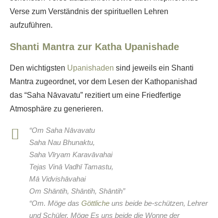
Verse zum Verständnis der spirituellen Lehren
aufzuführen.
Shanti Mantra zur Katha Upanishade
Den wichtigsten
Upanishaden
sind jeweils ein Shanti
Mantra zugeordnet, vor dem Lesen der Kathopanishad
das “Saha Nāvavatu” rezitiert um eine Friedfertige
Atmosphäre zu generieren.
“Om Saha Nāvavatu
Saha Nau Bhunaktu,
Saha Vīryam Karavāvahai
Tejas Vinā Vadhī Tamastu,
Mā Vidvishāvahai
Om Shāntih, Shāntih, Shāntih”
“Om. Möge das
Göttliche
uns beide be-schützen, Lehrer
und Schüler. Möge Es uns beide die Wonne der