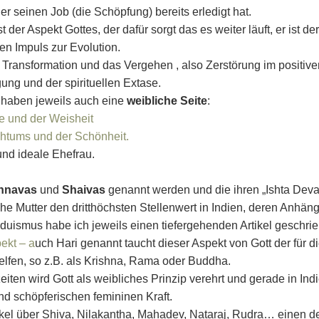
er seinen Job (die Schöpfung) bereits erledigt hat.
 der Aspekt Gottes, der dafür sorgt das es weiter läuft, er ist 
en Impuls zur Evolution.
e Transformation und das Vergehen , also Zerstörung im positi
ung und der spirituellen Extase.
) haben jeweils auch eine
weibliche Seite
:
e und der Weisheit
chtums und der Schönheit.
und ideale Ehefrau.
hnavas
und
Shaivas
genannt werden und die ihren „Ishta Devat
he Mutter den dritthöchsten Stellenwert in Indien, deren Anhä
duismus habe ich jeweils einen tiefergehenden Artikel geschri
ekt – a
uch Hari genannt taucht dieser Aspekt von Gott der für 
elfen, so z.B. als Krishna, Rama oder Buddha.
zeiten wird Gott als weibliches Prinzip verehrt und gerade in In
d schöpferischen femininen Kraft.
ikel über Shiva, Nilakantha, Mahadev, Nataraj, Rudra… einen der