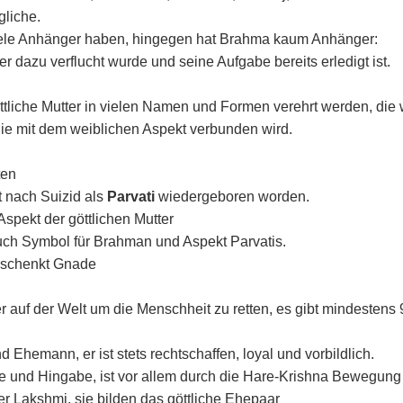
gliche.
oviele Anhänger haben, hingegen hat Brahma kaum Anhänger:
 er dazu verflucht wurde und seine Aufgabe bereits erledigt ist.
liche Mutter in vielen Namen und Formen verehrt werden, die w
ie mit dem weiblichen Aspekt verbunden wird.
ten
t nach Suizid als
Parvati
wiedergeboren worden.
Aspekt der göttlichen Mutter
uch Symbol für Brahman und Aspekt Parvatis.
d schenkt Gnade
r auf der Welt um die Menschheit zu retten, es gibt mindestens 
d Ehemann, er ist stets rechtschaffen, loyal und vorbildlich.
de und Hingabe, ist vor allem durch die Hare-Krishna Bewegun
r Lakshmi, sie bilden das göttliche Ehepaar