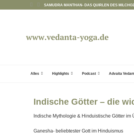
SAMUDRA MANTHAN- DAS QUIRLEN DES MILCHO
Alles
Highlights
Podcast
Advaita Vedan
Alle Beiträge in chronologischer Reihenfolge
Karma Yoga – Weg des selbstlosen Handelns
Mantra – Klänge wie Zauber
Meditation – Praxis der Innenschau und Versenkung
Indische Götter – die w
Indische Mythologie & Hinduistische Götter im 
Ganesha- beliebtester Gott im Hinduismus