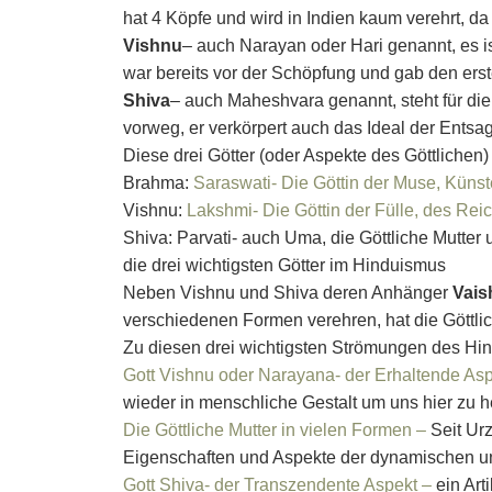
hat 4 Köpfe und wird in Indien kaum verehrt, da 
Vishnu
– auch Narayan oder Hari genannt, es ist
war bereits vor der Schöpfung und gab den erst
Shiva
– auch Maheshvara genannt, steht für di
vorweg, er verkörpert auch das Ideal der Entsag
Diese drei Götter (oder Aspekte des Göttlichen
Brahma:
Saraswati- Die Göttin der Muse, Künst
Vishnu:
Lakshmi- Die Göttin der Fülle, des Rei
Shiva: Parvati- auch Uma, die Göttliche Mutter 
die drei wichtigsten Götter im Hinduismus
Neben Vishnu und Shiva deren Anhänger
Vais
verschiedenen Formen verehren, hat die Göttlic
Zu diesen drei wichtigsten Strömungen des Hin
Gott Vishnu oder Narayana- der Erhaltende Asp
wieder in menschliche Gestalt um uns hier zu h
Die Göttliche Mutter in vielen Formen –
Seit Ur
Eigenschaften und Aspekte der dynamischen un
Gott Shiva- der Transzendente Aspekt –
ein Art