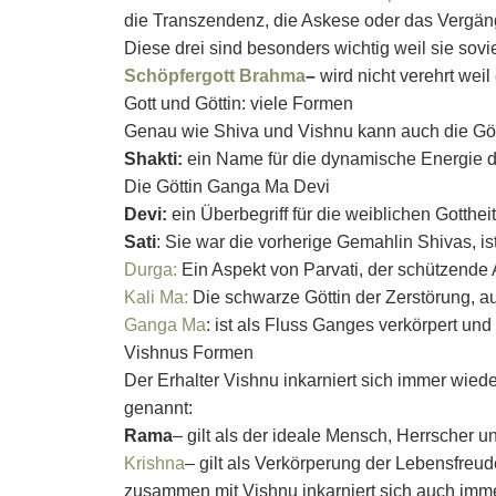
die Transzendenz, die Askese oder das Vergän
Diese drei sind besonders wichtig weil sie s
Schöpfergott Brahma
–
wird nicht verehrt weil
Gott und Göttin: viele Formen
Genau wie Shiva und Vishnu kann auch die Gött
Shakti:
ein Name für die dynamische Energie d
Die Göttin Ganga Ma Devi
Devi:
ein Überbegriff für die weiblichen Gotthei
Sati
: Sie war die vorherige Gemahlin Shivas, is
Durga:
Ein Aspekt von Parvati, der schützende 
Kali Ma:
Die schwarze Göttin der Zerstörung, a
Ganga Ma
: ist als Fluss Ganges verkörpert un
Vishnus Formen
Der Erhalter Vishnu inkarniert sich immer wiede
genannt:
Rama
– gilt als der ideale Mensch, Herrscher un
Krishna
– gilt als Verkörperung der Lebensfreu
zusammen mit Vishnu inkarniert sich auch imme