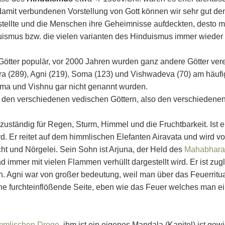
r damit verbundenen Vorstellung von Gott können wir sehr gut 
rstellte und die Menschen ihre Geheimnisse aufdeckten, desto 
duismus bzw. die vielen varianten des Hinduismus immer wieder w
ötter populär, vor 2000 Jahren wurden ganz andere Götter verehr
ra (289), Agni (219), Soma (123) und Vishwadeva (70) am häuf
a und Vishnu gar nicht genannt wurden.
u den verschiedenen vedischen Göttern, also den verschiedenen
 zuständig für Regen, Sturm, Himmel und die Fruchtbarkeit. Ist 
. Er reitet auf dem himmlischen Elefanten Airavata und wird vo
ucht und Nörgelei. Sein Sohn ist Arjuna, der Held des
Mahabhara
 immer mit vielen Flammen verhüllt dargestellt wird. Er ist z
 Agni war von großer bedeutung, weil man über das Feuerritual
eine furchteinflößende Seite, eben wie das Feuer welches man ei
immlischen Droge
, ihm ist ein eigenes Mandala (Kapitel) ist gewi