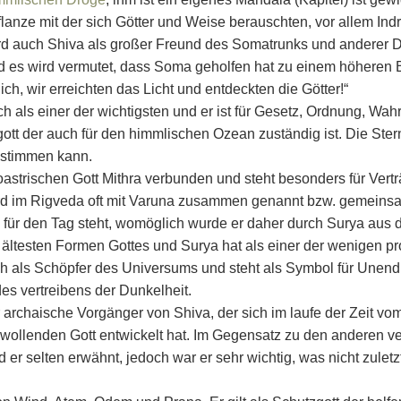
flanze mit der sich Götter und Weise berauschten, vor allem In
d auch Shiva als großer Freund des Somatrunks und anderer Dr
nd es wird vermutet, dass Soma geholfen hat zu einem höheren
ch, wir erreichten das Licht und entdeckten die Götter!“
uch als einer der wichtigsten und er ist für Gesetz, Ordnung, Wa
gott der auch für den himmlischen Ozean zuständig ist. Die St
bestimmen kann.
roastrischen Gott Mithra verbunden und steht besonders für Ve
wird im Rigveda oft mit Varuna zusammen genannt bzw. gemeins
 für den Tag steht, womöglich wurde er daher durch Surya aus
ältesten Formen Gottes und Surya hat als einer der wenigen pr
auch als Schöpfer des Universums und steht als Symbol für Unend
es vertreibens der Dunkelheit.
der archaische Vorgänger von Shiva, der sich im laufe der Zeit v
hlwollenden Gott entwickelt hat. Im Gegensatz zu den anderen 
d er selten erwähnt, jedoch war er sehr wichtig, was nicht zule