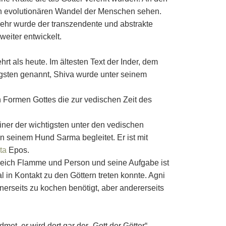
den evolutionären Wandel der Menschen sehen.
mehr wurde der transzendente und abstrakte
eiter entwickelt.
t als heute. Im ältesten Text der Inder, dem
igsten genannt, Shiva wurde unter seinem
 Formen Gottes die zur vedischen Zeit des
einer der wichtigsten unter den vedischen
n seinem Hund Sarma begleitet. Er ist mit
ta
Epos.
ugleich Flamme und Person und seine Aufgabe ist
 in Kontakt zu den Göttern treten konnte. Agni
nerseits zu kochen benötigt, aber andererseits
dmet, er wird dort gar der „Gott der Götter“