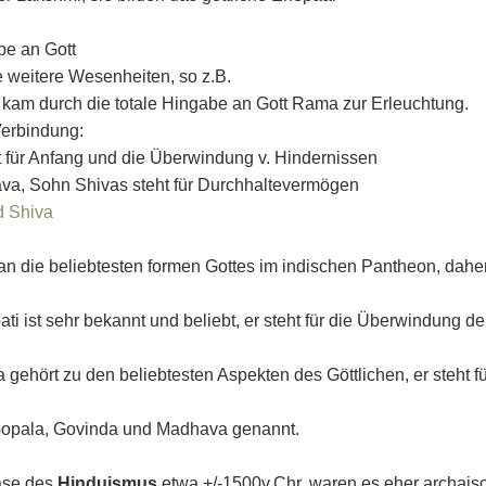
abe an Gott
e weitere Wesenheiten, so z.B.
, kam durch die totale Hingabe an Gott Rama zur Erleuchtung.
Verbindung:
t für Anfang und die Überwindung v. Hindernissen
a, Sohn Shivas steht für Durchhaltevermögen
d Shiva
 die beliebtesten formen Gottes im indischen Pantheon, daher h
ti ist sehr bekannt und beliebt, er steht für die Überwindung d
 gehört zu den beliebtesten Aspekten des Göttlichen, er steht 
Gopala, Govinda und Madhava genannt.
ase des
Hinduismus
etwa +/-1500v.Chr. waren es eher archaisc