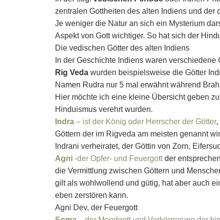
zentralen Gottheiten des alten Indiens und de
Je weniger die Natur an sich ein Mysterium da
Aspekt von Gott wichtiger. So hat sich der Hin
Die vedischen Götter des alten Indiens
In der Geschichte Indiens waren verschiedene G
Rig Veda
wurden beispielsweise die Götter Ind
Namen Rudra nur 5 mal erwähnt während Brahm
Hier möchte ich eine kleine Übersicht geben z
Hinduismus verehrt wurden.
Indra
– ist der König oder Herrscher der Götter
,
Göttern der im Rigveda am meisten genannt wird
Indrani verheiratet, der Göttin von Zorn, Eifers
Agni
-der Opfer- und Feuergott
der entsprechend
die Vermittlung zwischen Göttern und Menschen.
gilt als wohlwollend und gütig, hat aber auch 
eben zerstören kann.
Agni Dev, der Feuergott
Soma
– der Mondgott und Verkörperung der h