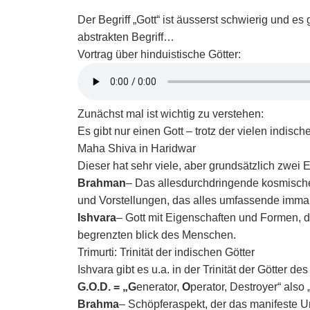
Der Begriff „Gott“ ist äusserst schwierig und es
abstrakten Begriff…
Vortrag über hinduistische Götter:
Zunächst mal ist wichtig zu verstehen:
Es gibt nur einen Gott – trotz der vielen indisch
Maha Shiva in Haridwar
Dieser hat sehr viele, aber grundsätzlich zwei
Brahman
– Das allesdurchdringende kosmische
und Vorstellungen, das alles umfassende imma
Ishvara
– Gott mit Eigenschaften und Formen, d
begrenzten blick des Menschen.
Trimurti: Trinität der indischen Götter
Ishvara gibt es u.a. in der Trinität der Götter d
G.O.D. =
„G
enerator,
O
perator, Destroyer“ also 
Brahma
– Schöpferaspekt, der das manifeste U