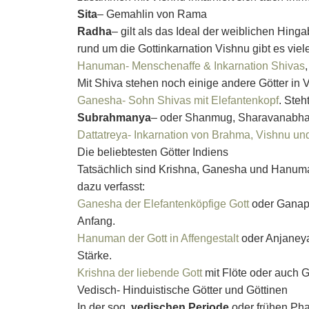
Sita
– Gemahlin von Rama
Radha
– gilt als das Ideal der weiblichen Hing
rund um die Gottinkarnation Vishnu gibt es viel
Hanuman- Menschenaffe & Inkarnation Shivas
Mit Shiva stehen noch einige andere Götter in 
Ganesha- Sohn Shivas mit Elefantenkopf
. Steh
Subrahmanya
– oder Shanmug, Sharavanabhav
Dattatreya- Inkarnation von Brahma, Vishnu un
Die beliebtesten Götter Indiens
Tatsächlich sind Krishna, Ganesha und Hanuman
dazu verfasst:
Ganesha der Elefantenköpfige Gott
oder Ganapa
Anfang.
Hanuman der Gott in Affengestalt
oder Anjaneya
Stärke.
Krishna der liebende Gott
mit Flöte oder auch 
Vedisch- Hinduistische Götter und Göttinen
In der sog.
vedischen Periode
oder frühen Ph